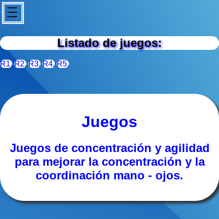
Listado de juegos:
R1.
R2.
R3.
R4.
R5.
Juegos
Juegos de concentración y agilidad
para mejorar la concentración y la
coordinación mano - ojos.