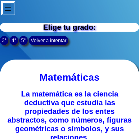
Elige tu grado:
3°
4°
5°
Volver a intentar
Matemáticas
La matemática es la ciencia
deductiva que estudia las
propiedades de los entes
abstractos, como números, figuras
geométricas o símbolos, y sus
relaciones.